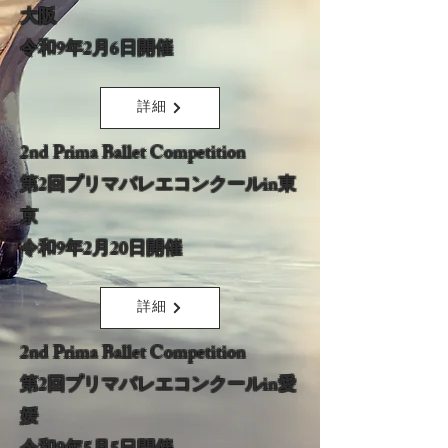
大阪
令和9年2月6日開催
詳細
2nd Prima Ballet Competition
​第2回プリマバレエコンクールin東
京
令和9年2月20日開催
詳細
2nd Prima Ballet Competition​
第2回プリマバレエコンクールin愛
媛