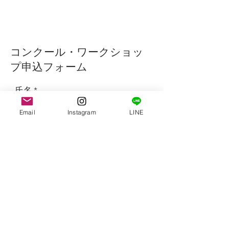
コンクール・ワークショッ
プ申込フォーム
氏名
Email
Instagram
LINE
ふりがな
r
生年月日
*
e
q
u
i
電話番号
r
e