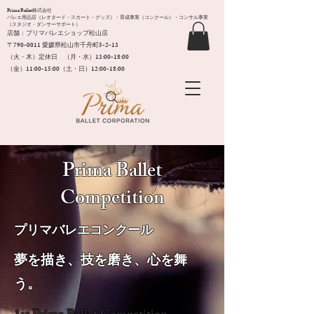
Prima Ballet株式会社
バレエ用品店（レオタード・スカート・グッズ）・育成事業（コンクール）・コンサル事業
（スタジオ・ダンサーサポート）
店舗：プリマバレエショップ松山店
〒790-0011​ 愛媛県松山市千舟町5-2-13
（火・木）定休日 （月・水）13:00-18:00
（金）11:00-15:00（土・日）12:00-18:00
Prima Ballet
Competition
​プリマバレエコンクール
夢を描き、技を磨き、心を舞
う。