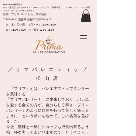
Prima Ballet株式会社
バレエ用品店（レオタード・スカート・グッズ）・育成事業（コンクール）・コンサル事業
（スタジオ・ダンサーサポート）
店舗：プリマバレエショップ松山店
〒790-0011​ 愛媛県松山市千舟町5-2-13
（火・木）定休日 （月・水）13:00-18:00
（金）11:00-15:00（土・日）12:00-18:00
​プリマバレエショップ
松山店
「プリマ」とは、バレエ界でトップダンサー
を意味する
「プリマバレリーナ」に由来しており、バレエ
を愛する全ての方が、自分らしく輝き、プリマ
バレリーナのように自信を持って美しく舞える
ように、という願いを込めて、この名前を選び
ました。​
今後、皆様と一緒にショップも成長出来るよう
精一杯努力してまいりますので、どうぞよろし