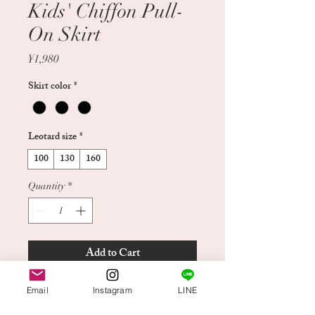
Kids' Chiffon Pull-
On Skirt
Price
¥1,980
Skirt color
*
Leotard size
*
100
130
160
Quantity
*
Add to Cart
Buy Now
Email
Instagram
LINE