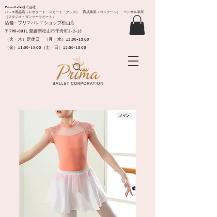
Prima Ballet株式会社
バレエ用品店（レオタード・スカート・グッズ）・育成事業（コンクール）・コンサル事業
（スタジオ・ダンサーサポート）
店舗：プリマバレエショップ松山店
〒790-0011​ 愛媛県松山市千舟町5-2-13
（火・木）定休日 （月・水）13:00-18:00
（金）11:00-15:00（土・日）12:00-18:00