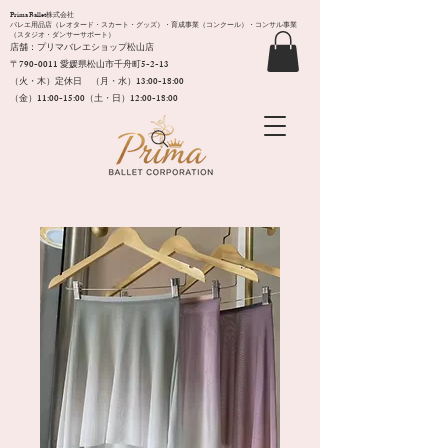
Prima Ballet株式会社
バレエ用品店（レオタード・スカート・グッズ）・育成事業（コンクール）・コンサル事業
（スタジオ・ダンサーサポート）
店舗：プリマバレエショップ松山店
〒790-0011​ 愛媛県松山市千舟町5-2-13
（火・木）定休日 （月・水）13:00-18:00
（金）11:00-15:00（土・日）12:00-18:00