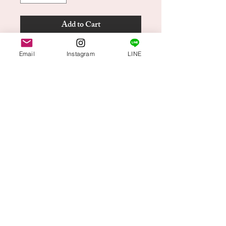
Add to Cart
Buy Now
Email
Instagram
LINE
前中心にシャーリングをあしらった繊
細なレーストップ
参考サイズ＝Mサイズ着丈35センチ.袖
丈65センチ、平置きバスト35センチ
PrimaBallet株式会社
Terms & Conditions
Privacy Policy
店舗：プリマバレエショップ松山店
〒790-0011​ 愛媛県松山市千舟町5-2-13
（火・木）定休日 （月・水）13:00-18:00