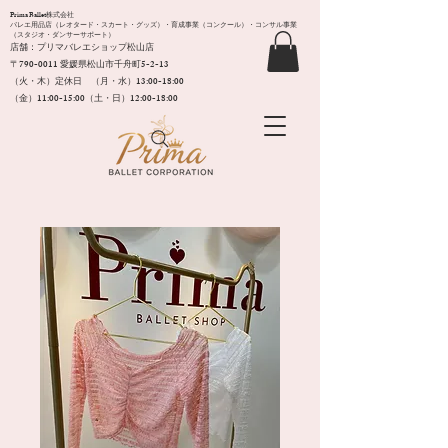
Prima Ballet株式会社
バレエ用品店（レオタード・スカート・グッズ）・育成事業（コンクール）・コンサル事業
（スタジオ・ダンサーサポート）
店舗：プリマバレエショップ松山店
〒790-0011​ 愛媛県松山市千舟町5-2-13
（火・木）定休日 （月・水）13:00-18:00
（金）11:00-15:00（土・日）12:00-18:00