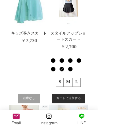
キッズ巻きスカート
スタイルアップショ
ートスカート
価格
￥2,730
価格
￥2,700
S
M
L
在庫なし
カートに追加する
Email
Instagram
LINE