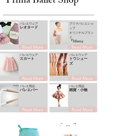
Prima Ballet Shop
バレエウェア
プリマバレエショ
レオタード
ップ
オリジナルブラン
ド
『Mimi』
Read More
Read More
バレエウェア
バレエウェア
スカート
トウシュー
ズ
Read More
Read More
バレエ用品
バレエ用品
バレエバー
雑貨・小物
Read More
Read More