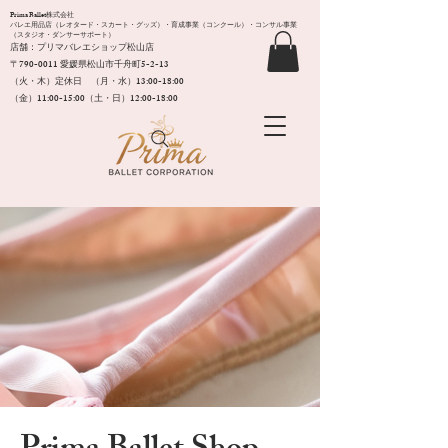
Prima Ballet株式会社
バレエ用品店（レオタード・スカート・グッズ）・育成事業（コンクール）・コンサル事業
（スタジオ・ダンサーサポート）
店舗：プリマバレエショップ松山店
〒790-0011​ 愛媛県松山市千舟町5-2-13
（火・木）定休日 （月・水）13:00-18:00
（金）11:00-15:00（土・日）12:00-18:00