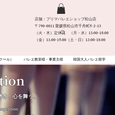
店舗：プリマバレエショップ松山店
〒790-0011​ 愛媛県松山市千舟町5-2-13
（火・木）定休日 （月・水）13:00-18:00
（金）11:00-15:00（土・日）12:00-18:00
コンクール）
バレエ教室様・事業主様
韓国大人バレエ留学
tion
磨き、心を舞う。
mpetition