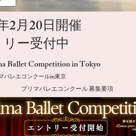
年2月20日開催
トリー受付中
a Ballet Competition​ in Tokyo
マバレエコンクールin東京
プリマバレエコンクール 募集要項