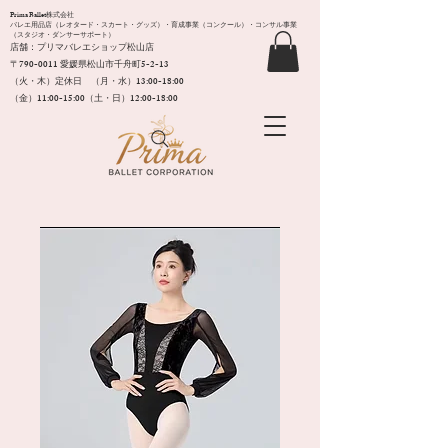
Prima Ballet株式会社
バレエ用品店（レオタード・スカート・グッズ）・育成事業（コンクール）・コンサル事業
（スタジオ・ダンサーサポート）
店舗：プリマバレエショップ松山店
〒790-0011​ 愛媛県松山市千舟町5-2-13
（火・木）定休日 （月・水）13:00-18:00
（金）11:00-15:00（土・日）12:00-18:00