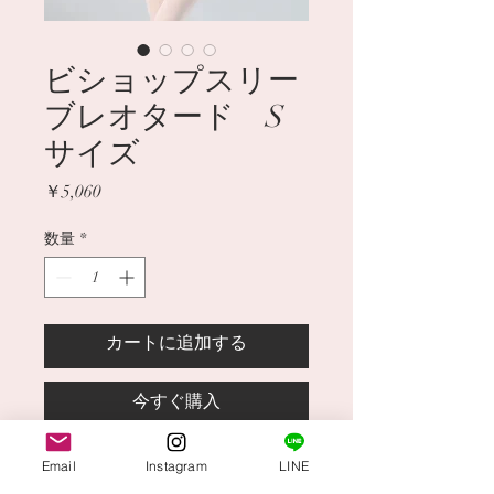
ビショップスリー
ブレオタード S
サイズ
価格
￥5,060
数量
*
カートに追加する
今すぐ購入
レースのパネル切替とビショップ（司
Email
Instagram
LINE
祭）スリーブでドラマチックなレオタ