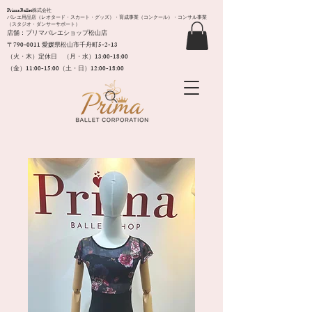
Prima Ballet株式会社
バレエ用品店（レオタード・スカート・グッズ）・育成事業（コンクール）・コンサル事業
（スタジオ・ダンサーサポート）
店舗：プリマバレエショップ松山店
〒790-0011​ 愛媛県松山市千舟町5-2-13
（火・木）定休日 （月・水）13:00-18:00
（金）11:00-15:00（土・日）12:00-18:00