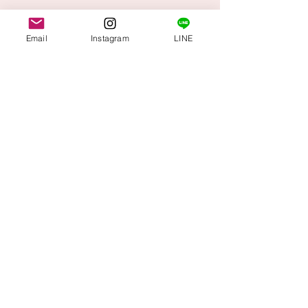
カートに追加する
Email
Instagram
LINE
今すぐ購入
PrimaBallet株式会社
Terms & Conditions
Privacy Policy
店舗：プリマバレエショップ松山店
〒790-0011​ 愛媛県松山市千舟町5-2-13
（火・木）定休日 （月・水）13:00-18:00
（金）11:00-15:00（土・日）12:00-18:00
2026by
Prima Ballet株式会社